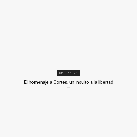
REPRESIÓN
El homenaje a Cortés, un insulto a la libertad
6 mayo, 2026