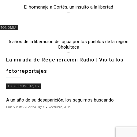
El homenaje a Cortés, un insulto a la libertad
6 mayo, 2026
UTONOMÍA
5 años de la liberación del agua por los pueblos de la región
Cholulteca
25 marzo, 2026
La mirada de Regeneración Radio | Visita los
fotorreportajes
FOTORREPORTAJES
A un año de su desaparición, los seguimos buscando
Luis Suaste & Carlos Ogaz
-
5 octubre, 2015