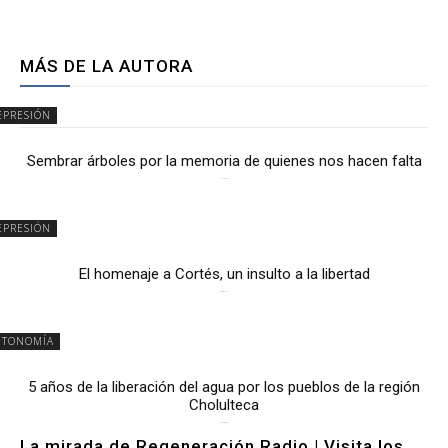
MÁS DE LA AUTORA
EPRESIÓN
Sembrar árboles por la memoria de quienes nos hacen falta
2 julio, 2026
EPRESIÓN
El homenaje a Cortés, un insulto a la libertad
6 mayo, 2026
UTONOMÍA
5 años de la liberación del agua por los pueblos de la región
Cholulteca
25 marzo, 2026
La mirada de Regeneración Radio | Visita los