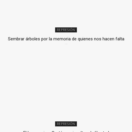
REPRESIÓN
Sembrar árboles por la memoria de quienes nos hacen falta
2 julio, 2026
REPRESIÓN