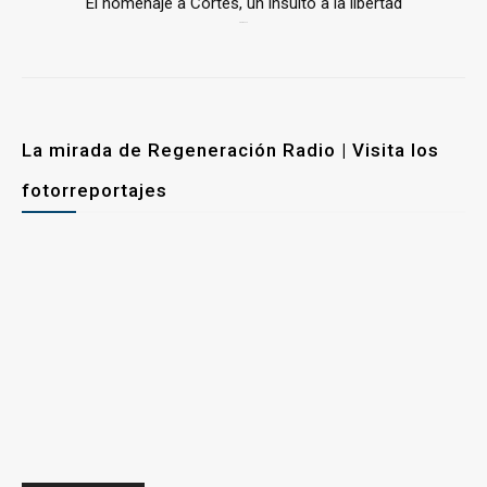
El homenaje a Cortés, un insulto a la libertad
6 mayo, 2026
La mirada de Regeneración Radio | Visita los
fotorreportajes