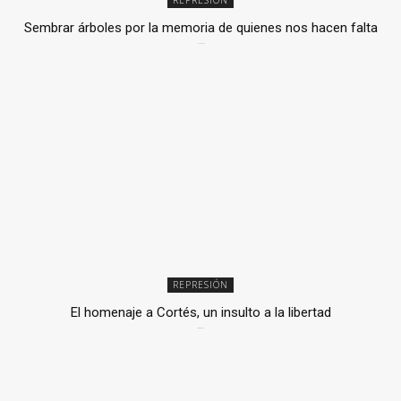
Sembrar árboles por la memoria de quienes nos hacen falta
2 julio, 2026
REPRESIÓN
El homenaje a Cortés, un insulto a la libertad
6 mayo, 2026