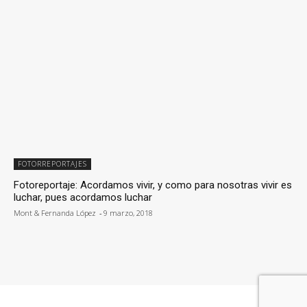
FOTORREPORTAJES
Fotoreportaje: Acordamos vivir, y como para nosotras vivir es
luchar, pues acordamos luchar
Mont & Fernanda López
-
9 marzo, 2018