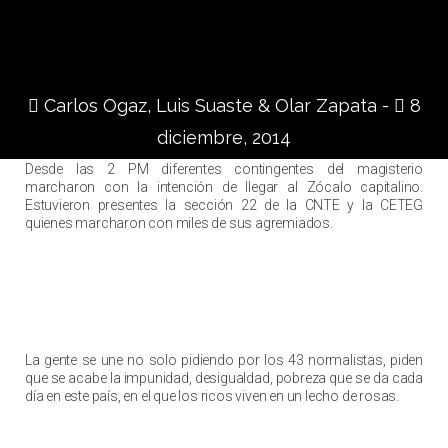
[TheChamp-Sharing total_shares="ON"]
Carlos Ogaz, Luis Suaste & Olar Zapata -
8
diciembre, 2014
Desde las 2 PM diferentes contingentes del magisterio
marcharon con la intención de llegar al Zócalo capitalino.
Estuvieron presentes la sección 22 de la CNTE y la CETEG
quienes marcharon con miles de sus agremiados.
La gente se une no solo pidiendo por los 43 normalistas, piden
que se acabe la impunidad, desigualdad, pobreza que se da cada
día en este país, en el que los ricos viven en un lecho de rosas.