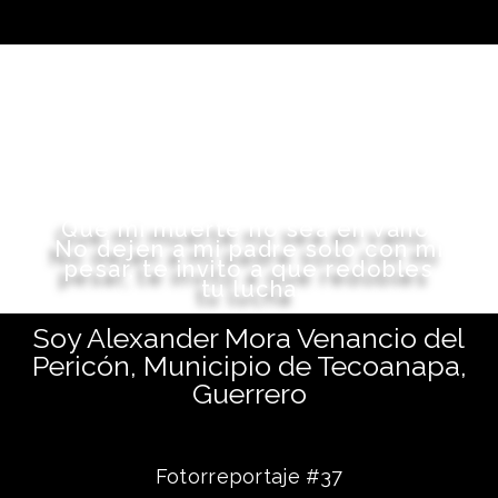
Que mi muerte no sea en vano.
No dejen a mi padre solo con mi
pesar, te invito a que redobles
tu lucha
Soy Alexander Mora Venancio del
Pericón, Municipio de Tecoanapa,
Guerrero
Fotorreportaje #37