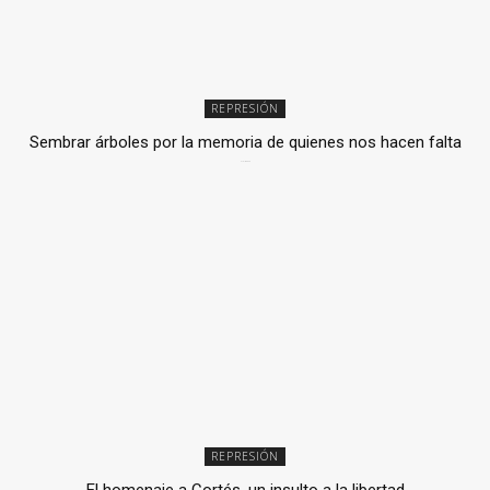
REPRESIÓN
Sembrar árboles por la memoria de quienes nos hacen falta
2 julio, 2026
REPRESIÓN