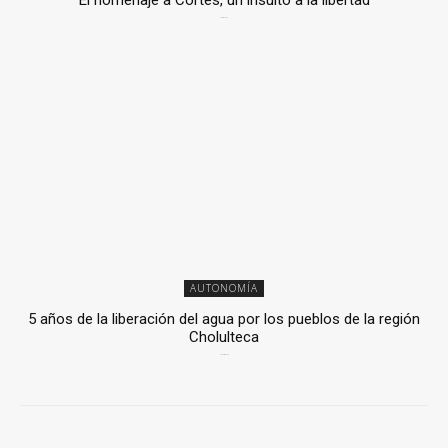
El homenaje a Cortés, un insulto a la libertad
6 mayo, 2026
AUTONOMÍA
5 años de la liberación del agua por los pueblos de la región
Cholulteca
25 marzo, 2026