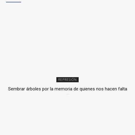
REPRESIÓN
Sembrar árboles por la memoria de quienes nos hacen falta
2 julio, 2026