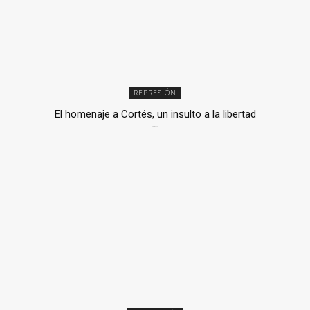
REPRESIÓN
El homenaje a Cortés, un insulto a la libertad
6 mayo, 2026