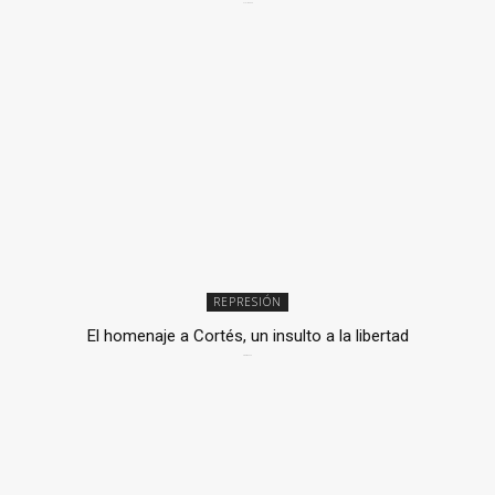
2 julio, 2026
REPRESIÓN
El homenaje a Cortés, un insulto a la libertad
6 mayo, 2026