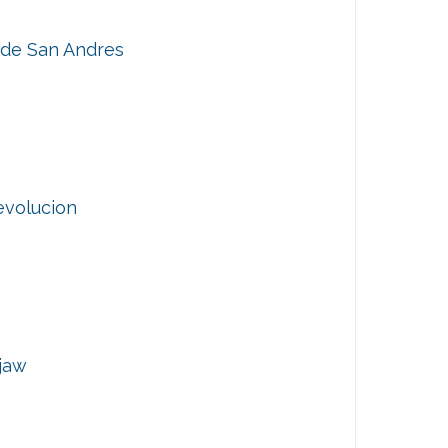
de San Andres
evolucion
jaw