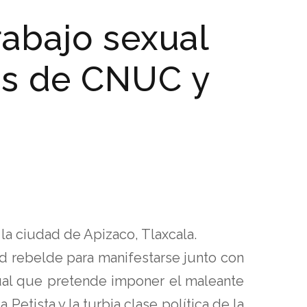
abajo sexual
tes de CNUC y
la ciudad de Apizaco, Tlaxcala.
d rebelde para manifestarse junto con
xual que pretende imponer el maleante
tista y la turbia clase política de la