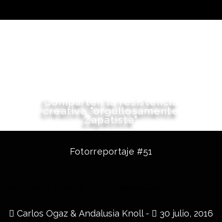
Comparten la resistencia
creativa "orgullosamente
Zapatista"
Fotorreportaje #51
[TheChamp-Sharing total_shares="ON"]
Carlos Ogaz & Andalusia Knoll -
30 julio, 2016