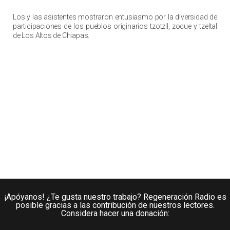
Los y las asistentes mostraron entusiasmo por la diversidad de
participaciones de los pueblos originarios tzotzil, zoque y tzeltal
de Los Altos de Chiapas.
¡Apóyanos! ¿Te gusta nuestro trabajo? Regeneración Radio es
posible gracias a las contribución de nuestros lectores.
Considera hacer una donación: