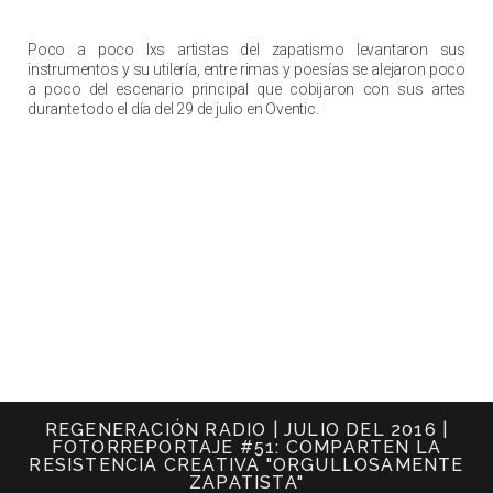
Poco a poco lxs artistas del zapatismo levantaron sus
instrumentos y su utilería, entre rimas y poesías se alejaron poco
a poco del escenario principal que cobijaron con sus artes
durante todo el día del 29 de julio en Oventic.
REGENERACIÓN RADIO | JULIO DEL 2016 |
FOTORREPORTAJE #51: COMPARTEN LA
RESISTENCIA CREATIVA "ORGULLOSAMENTE
ZAPATISTA"