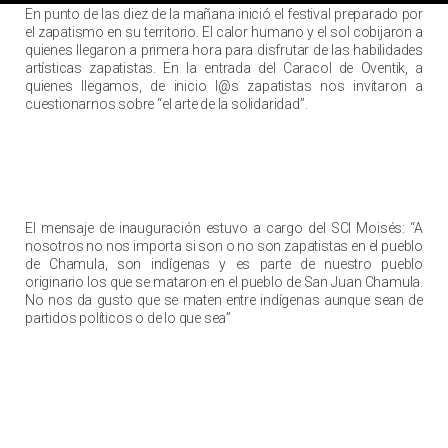
En punto de las diez de la mañana inició el festival preparado por
el zapatismo en su territorio. El calor humano y el sol cobijaron a
quienes llegaron a primera hora para disfrutar de las habilidades
artísticas zapatistas. En la entrada del Caracol de Oventik, a
quienes llegamos, de inicio l@s zapatistas nos invitaron a
cuestionarnos sobre “el arte de la solidaridad”.
El mensaje de inauguración estuvo a cargo del SCI Moisés: “A
nosotros no nos importa si son o no son zapatistas en el pueblo
de Chamula, son indígenas y es parte de nuestro pueblo
originario los que se mataron en el pueblo de San Juan Chamula.
No nos da gusto que se maten entre indígenas aunque sean de
partidos políticos o de lo que sea”