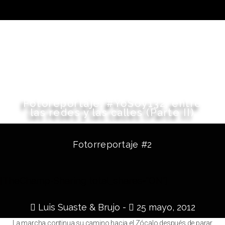
Fotoreportaje: #YoSoy132, entre
las redes y las calles (Parte II)
Fotorreportaje #2
[TheChamp-Sharing total_shares="ON"]
Luis Suaste & Brujo -
25 mayo, 2012
La marcha continua su camino hacia el Zócalo después de parar