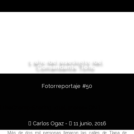
1 año del asesinato del
Comandante Toño
Fotorreportaje #50
[TheChamp-Sharing total_shares="ON"]
Carlos Ogaz -
11 junio, 2016
Más de dos mil personas llenaron las calles de Tlapa de