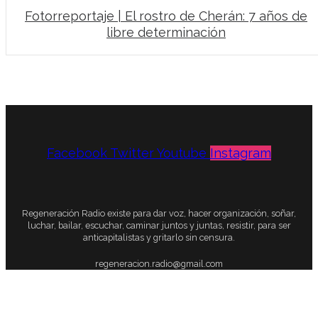
Fotorreportaje | El rostro de Cherán: 7 años de
libre determinación
Facebook
Twitter
Youtube
Instagram
Regeneración Radio existe para dar voz, hacer organización, soñar,
luchar, bailar, escuchar, caminar juntos y juntas, resistir, para ser
anticapitalistas y gritarlo sin censura.
regeneracion.radio@gmail.com