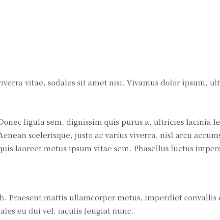
verra vitae, sodales sit amet nisi. Vivamus dolor ipsum, ult
Donec ligula sem, dignissim quis purus a, ultricies lacinia le
Aenean scelerisque, justo ac varius viverra, nisl arcu accums
quis laoreet metus ipsum vitae sem. Phasellus luctus imper
bh. Praesent mattis ullamcorper metus, imperdiet convallis 
es eu dui vel, iaculis feugiat nunc.