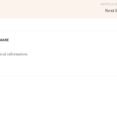
ARTÍCULO
Next P
NAME
ical information.