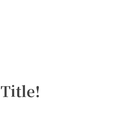
Title!
X
Pinterest
WhatsApp
Linkedin