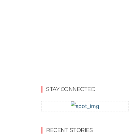
STAY CONNECTED
ReddIt
Email
Print
Tumblr
Tel
RECENT STORIES