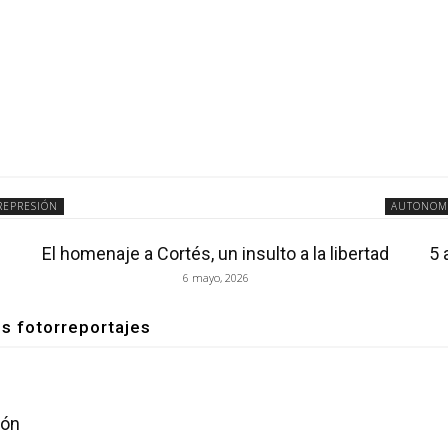
REPRESIÓN
AUTONOM
El homenaje a Cortés, un insulto a la libertad
5 
6 mayo, 2026
os fotorreportajes
ión