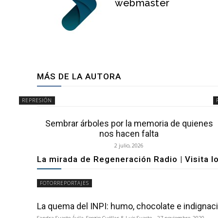
webmaster
MÁS DE LA AUTORA
REPRESIÓN
Sembrar árboles por la memoria de quienes
nos hacen falta
2 julio, 2026
La mirada de Regeneración Radio | Visita l
FOTORREPORTAJES
La quema del INPI: humo, chocolate e indignac
Sandra Suaste Ávila, Sergio Cuéllar & Luis Suaste
-
27 noviembre, 2020