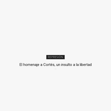
REPRESIÓN
El homenaje a Cortés, un insulto a la libertad
6 mayo, 2026