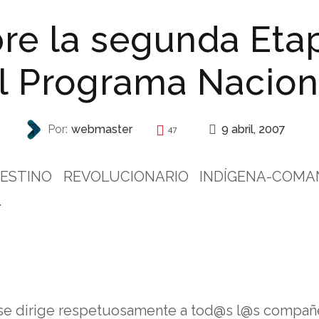
re la segunda Etap
 el Programa Nacio
9 abril, 2007
Por:
webmaster
47
AUTONOMÍA
STINO REVOLUCIONARIO INDÍGENA-COMA
.
, se dirige respetuosamente a tod@s l@s compañe