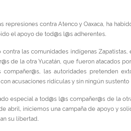
as represiones contra Atenco y Oaxaca, ha habid
bido el apoyo de tod@s l@s adherentes.
 contra las comunidades indígenas Zapatistas, e
 de la otra Yucatán, que fueron atacados por m
s compañer@s, las autoridades pretenden extor
con acusaciones ridículas y sin ningún sustento 
ado especial a tod@s l@s compañer@s de la otra
0 de abril, iniciemos una campaña de apoyo y s
an su libertad.