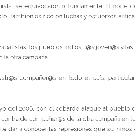
nista, se equivocaron rotundamente. El norte
o, también es rico en luchas y esfuerzos anticapi
apatistas, los pueblos indios, l@s jóven@s y la
n la otra campaña.
uestr@s compañer@s en todo el país, particula
ayo del 2006, con el cobarde ataque al pueblo 
contra de compañer@s de la otra campaña en todo
e dar a conocer las represiones que sufrimos y