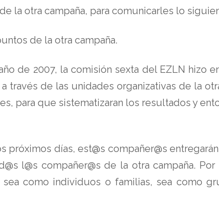
 de la otra campaña, para comunicarles lo siguien
 puntos de la otra campaña.
 año de 2007, la comisión sexta del EZLN hizo e
 a través de las unidades organizativas de la ot
, para que sistematizaran los resultados y ento
n los próximos días, est@s compañer@s entregarán 
d@s l@s compañer@s de la otra campaña. Por 
sea como individuos o familias, sea como grup