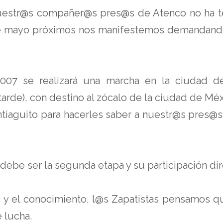
 nuestr@s compañer@s pres@s de Atenco no ha t
e mayo próximos nos manifestemos demandando la
007 se realizará una marcha en la ciudad de
tarde), con destino al zócalo de la ciudad de Méx
ntiaguito para hacerles saber a nuestr@s pres@
 debe ser la segunda etapa y su participación dire
o y el conocimiento, l@s Zapatistas pensamos qu
 lucha.