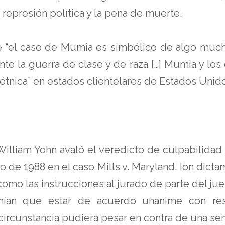
 represión política y la pena de muerte.
 “el caso de Mumia es simbólico de algo mucho
te la guerra de clase y de raza […] Mumia y los
 étnica” en estados clientelares de Estados Uni
 William Yohn avaló el veredicto de culpabilida
o de 1988 en el caso Mills v. Maryland, Ion dict
como las instrucciones al jurado de parte del ju
nían que estar de acuerdo unánime con resp
circunstancia pudiera pesar en contra de una se