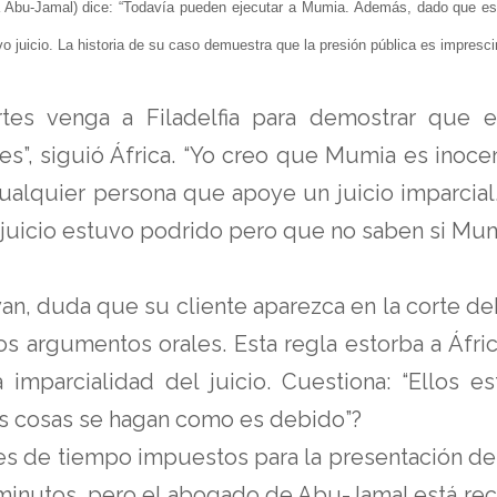
a Abu-Jamal) dice: “Todavía pueden ejecutar a Mumia. Además, dado que e
o juicio. La historia de su caso demuestra que la presión pública es imprescind
tes venga a Filadelfia para demostrar que 
s”, siguió África. “Yo creo que Mumia es inocen
ualquier persona que apoye un juicio imparcial.
 juicio estuvo podrido pero que no saben si Mum
an, duda que su cliente aparezca en la corte de
s argumentos orales. Esta regla estorba a Áfric
imparcialidad del juicio. Cuestiona: “Ellos e
las cosas se hagan como es debido”?
es de tiempo impuestos para la presentación de 
5 minutos, pero el abogado de Abu-Jamal está re