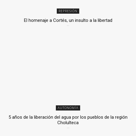
REPRESIÓN
El homenaje a Cortés, un insulto a la libertad
6 mayo, 2026
AUTONOMÍA
5 años de la liberación del agua por los pueblos de la región
Cholulteca
25 marzo, 2026