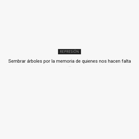
REPRESIÓN
Sembrar árboles por la memoria de quienes nos hacen falta
2 julio, 2026