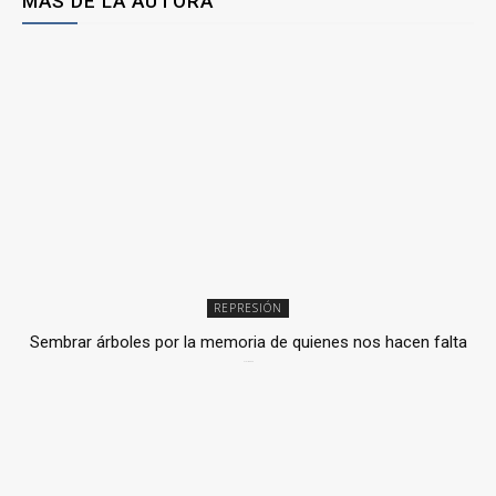
MÁS DE LA AUTORA
REPRESIÓN
Sembrar árboles por la memoria de quienes nos hacen falta
2 julio, 2026