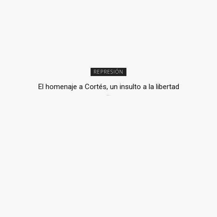
REPRESIÓN
El homenaje a Cortés, un insulto a la libertad
6 mayo, 2026