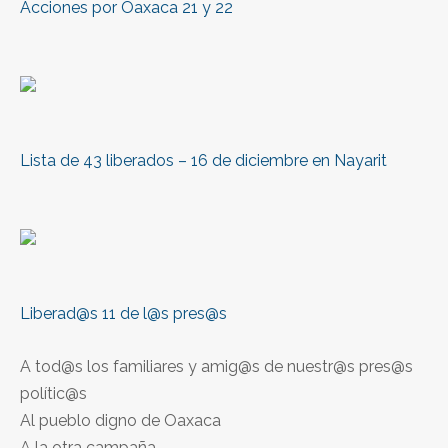
Acciones por Oaxaca 21 y 22
Lista de 43 liberados – 16 de diciembre en Nayarit
Liberad@s 11 de l@s pres@s
A tod@s los familiares y amig@s de nuestr@s pres@s
polític@s
Al pueblo digno de Oaxaca
A la otra campaña