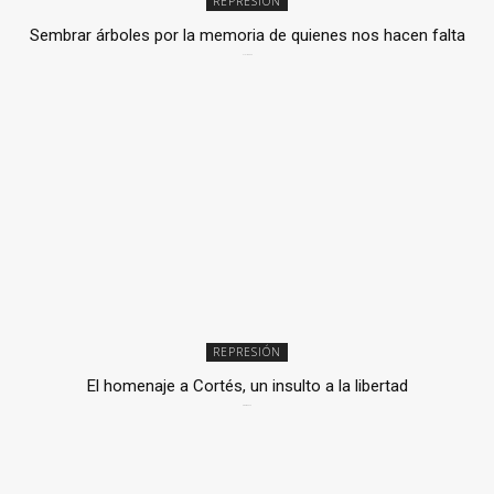
REPRESIÓN
Sembrar árboles por la memoria de quienes nos hacen falta
2 julio, 2026
REPRESIÓN
El homenaje a Cortés, un insulto a la libertad
6 mayo, 2026