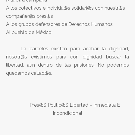
A los colectivos e individu@s solidari@s con nuestr@s
compañer@s pres@s
A los grupos defensores de Derechos Humanos
Al pueblo de México
La cárceles existen para acabar la dignidad,
nosotr@s existimos para con dignidad buscar la
libertad, aún dentro de las prisiones. No podemos
quedarnos callad@s.
Pres@S Polític@S Libertad – Inmediata E
Incondicional