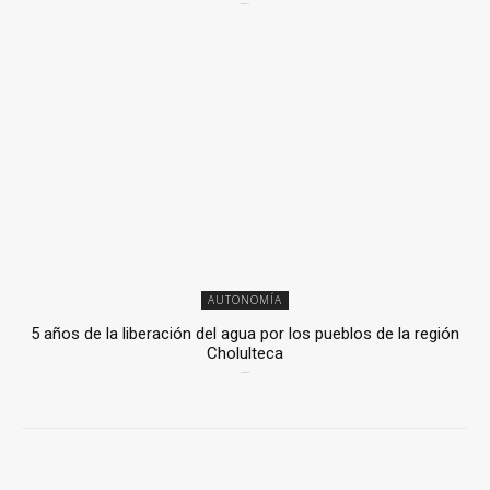
6 mayo, 2026
AUTONOMÍA
5 años de la liberación del agua por los pueblos de la región
Cholulteca
25 marzo, 2026