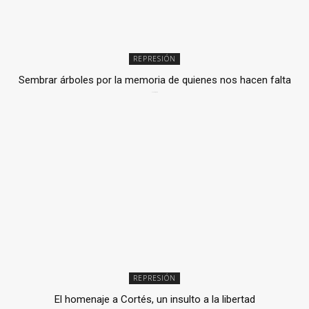
REPRESIÓN
Sembrar árboles por la memoria de quienes nos hacen falta
2 julio, 2026
REPRESIÓN
El homenaje a Cortés, un insulto a la libertad