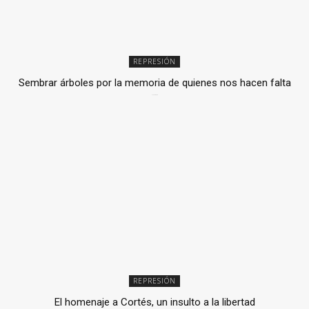
REPRESIÓN
Sembrar árboles por la memoria de quienes nos hacen falta
2 julio, 2026
REPRESIÓN
El homenaje a Cortés, un insulto a la libertad