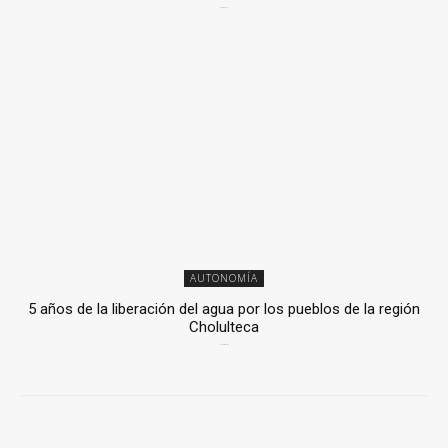
6 mayo, 2026
AUTONOMÍA
5 años de la liberación del agua por los pueblos de la región
Cholulteca
25 marzo, 2026