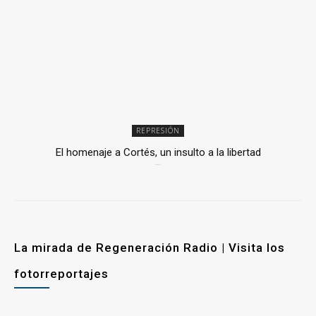
REPRESIÓN
El homenaje a Cortés, un insulto a la libertad
6 mayo, 2026
La mirada de Regeneración Radio | Visita los
fotorreportajes