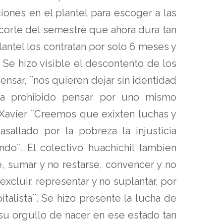
ones en el plantel para escoger a las
ecorte del semestre que ahora dura tan
antel los contratan por solo 6 meses y
Se hizo visible el descontento de los
ensar, ´´nos quieren dejar sin identidad
ta prohibido pensar por uno mismo
Xavier ´´Creemos que exixten luchas y
allado por la pobreza la injusticia
o´´. El colectivo huachichil tambien
e, sumar y no restarse, convencer y no
excluir, representar y no suplantar, por
talista´´. Se hizo presente la lucha de
su orgullo de nacer en ese estado tan