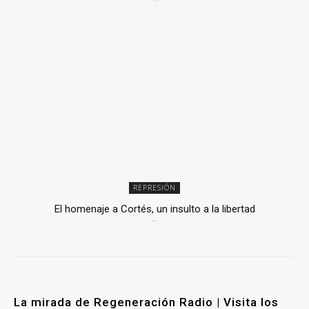
2 julio, 2026
REPRESIÓN
El homenaje a Cortés, un insulto a la libertad
6 mayo, 2026
La mirada de Regeneración Radio | Visita los