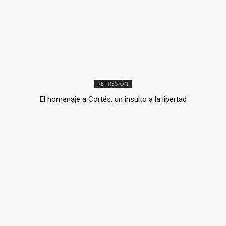
REPRESIÓN
El homenaje a Cortés, un insulto a la libertad
6 mayo, 2026