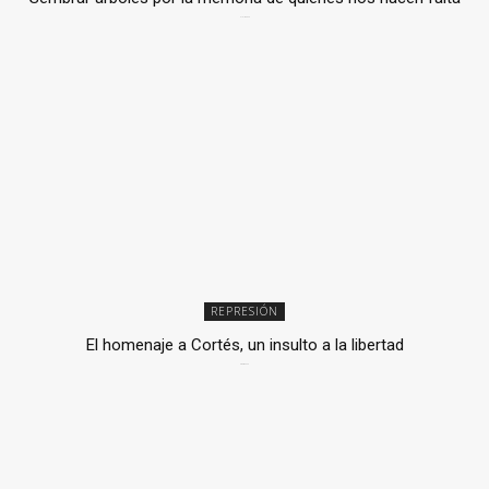
2 julio, 2026
REPRESIÓN
El homenaje a Cortés, un insulto a la libertad
6 mayo, 2026