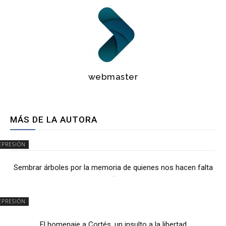
webmaster
MÁS DE LA AUTORA
EPRESIÓN
Sembrar árboles por la memoria de quienes nos hacen falta
2 julio, 2026
EPRESIÓN
El homenaje a Cortés, un insulto a la libertad