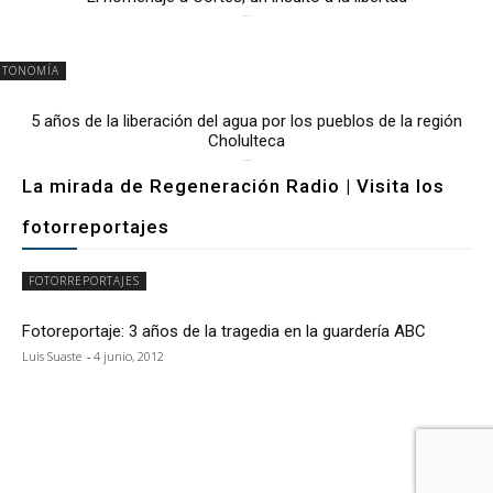
6 mayo, 2026
UTONOMÍA
5 años de la liberación del agua por los pueblos de la región
Cholulteca
25 marzo, 2026
La mirada de Regeneración Radio | Visita los
fotorreportajes
FOTORREPORTAJES
Fotoreportaje: 3 años de la tragedia en la guardería ABC
Luis Suaste
-
4 junio, 2012