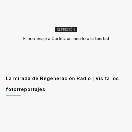
REPRESIÓN
El homenaje a Cortés, un insulto a la libertad
6 mayo, 2026
La mirada de Regeneración Radio | Visita los
fotorreportajes