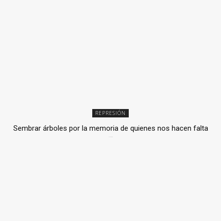
REPRESIÓN
Sembrar árboles por la memoria de quienes nos hacen falta
2 julio, 2026