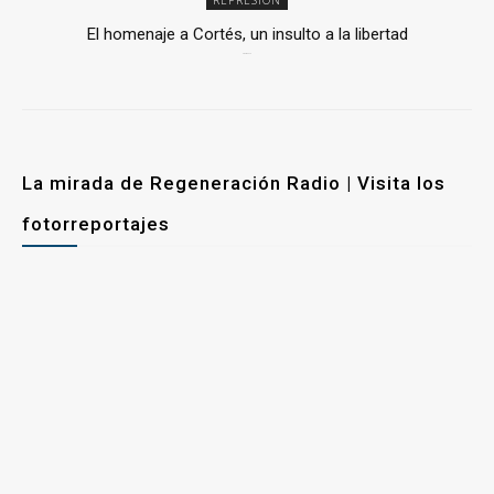
REPRESIÓN
El homenaje a Cortés, un insulto a la libertad
6 mayo, 2026
La mirada de Regeneración Radio | Visita los
fotorreportajes