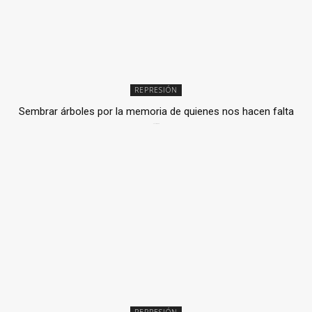
REPRESIÓN
Sembrar árboles por la memoria de quienes nos hacen falta
2 julio, 2026