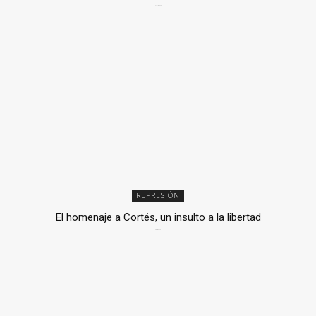
2 julio, 2026
REPRESIÓN
El homenaje a Cortés, un insulto a la libertad
6 mayo, 2026