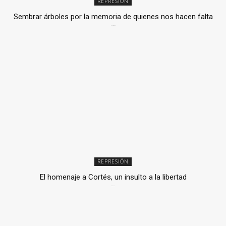
REPRESIÓN
Sembrar árboles por la memoria de quienes nos hacen falta
2 julio, 2026
REPRESIÓN
El homenaje a Cortés, un insulto a la libertad
6 mayo, 2026