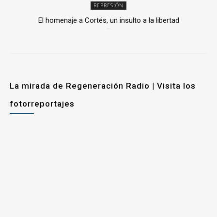
REPRESIÓN
El homenaje a Cortés, un insulto a la libertad
6 mayo, 2026
La mirada de Regeneración Radio | Visita los
fotorreportajes