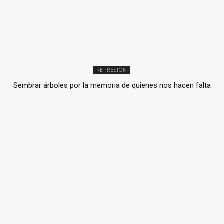
REPRESIÓN
Sembrar árboles por la memoria de quienes nos hacen falta
2 julio, 2026