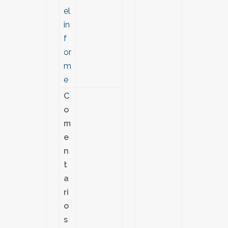
el
in
f
or
m
e
C
o
m
e
n
t
a
ri
o
s