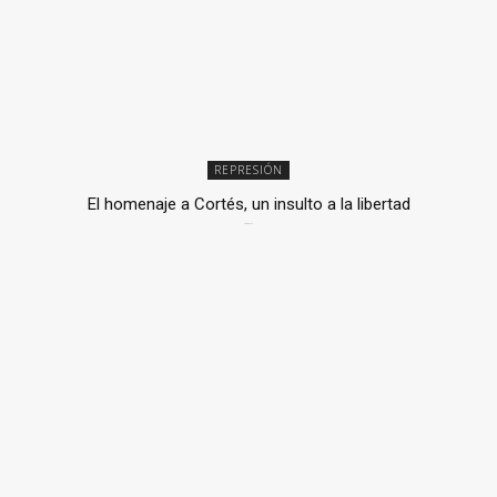
REPRESIÓN
El homenaje a Cortés, un insulto a la libertad
6 mayo, 2026