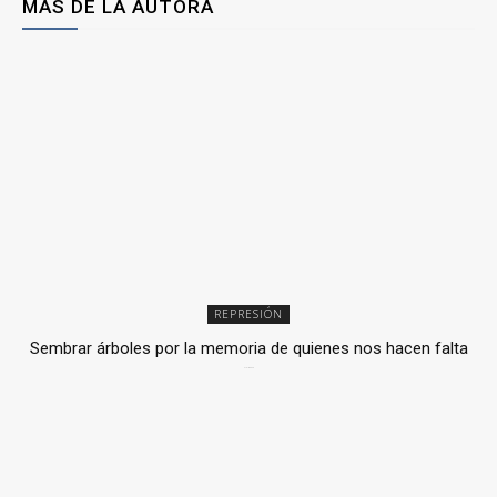
MÁS DE LA AUTORA
REPRESIÓN
Sembrar árboles por la memoria de quienes nos hacen falta
2 julio, 2026