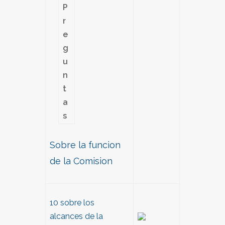
P
r
e
g
u
n
t
a
s
Sobre la funcion
de la Comision
10 sobre los
alcances de la