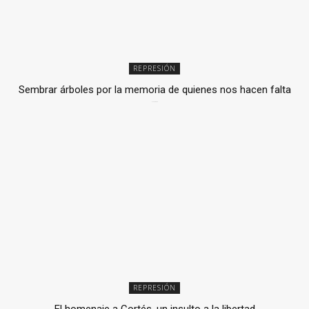
REPRESIÓN
Sembrar árboles por la memoria de quienes nos hacen falta
2 julio, 2026
REPRESIÓN