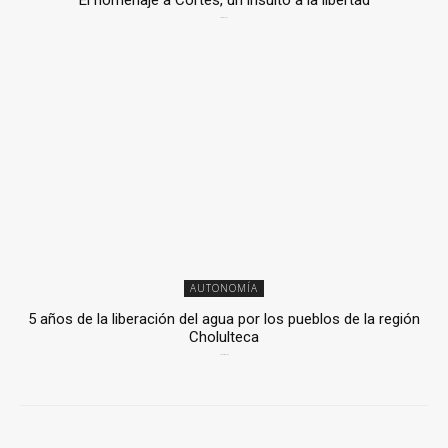
El homenaje a Cortés, un insulto a la libertad
6 mayo, 2026
AUTONOMÍA
5 años de la liberación del agua por los pueblos de la región
Cholulteca
25 marzo, 2026