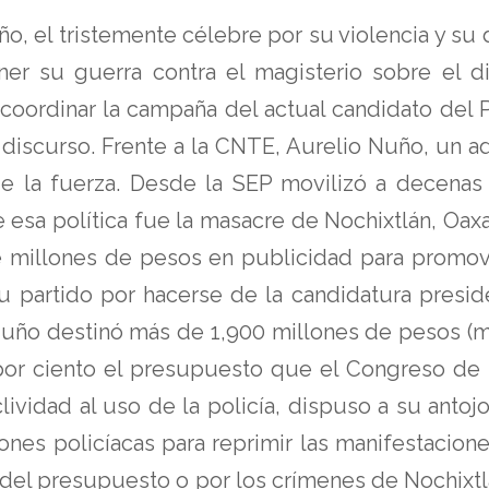
ño, el tristemente célebre por su violencia y s
er su guerra contra el magisterio sobre el d
 coordinar la campaña del actual candidato del 
 discurso. Frente a la CNTE, Aurelio Nuño, un a
la fuerza. Desde la SEP movilizó a decenas d
e esa política fue la masacre de Nochixtlán, Oa
e millones de pesos en publicidad para promov
u partido por hacerse de la candidatura preside
Nuño destinó más de 1,900 millones de pesos (má
r ciento el presupuesto que el Congreso de la 
lividad al uso de la policía, dispuso a su anto
es policíacas para reprimir las manifestaciones
o del presupuesto o por los crímenes de Nochixtl