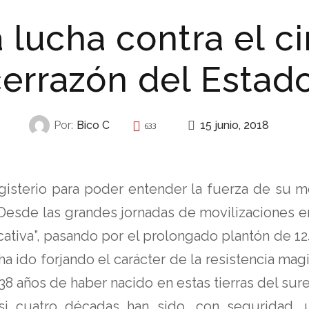
lucha contra el ci
errazón del Estad
15 junio, 2018
Por:
Bico C
633
REPRESIÓN
gisterio para poder entender la fuerza de su 
. Desde las grandes jornadas de movilizaciones en
tiva”, pasando por el prolongado plantón de 124 
 ha ido forjando el carácter de la resistencia ma
8 años de haber nacido en estas tierras del sure
si cuatro décadas han sido, con seguridad, 