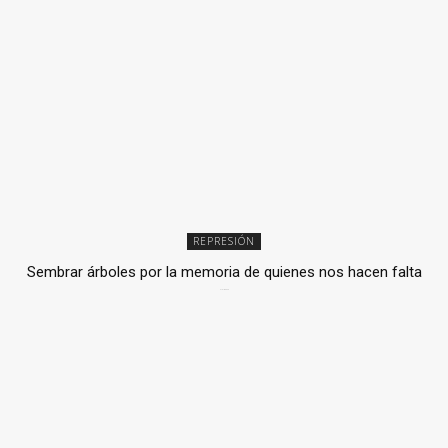
REPRESIÓN
Sembrar árboles por la memoria de quienes nos hacen falta
2 julio, 2026