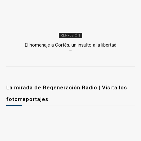
REPRESIÓN
El homenaje a Cortés, un insulto a la libertad
6 mayo, 2026
La mirada de Regeneración Radio | Visita los
fotorreportajes