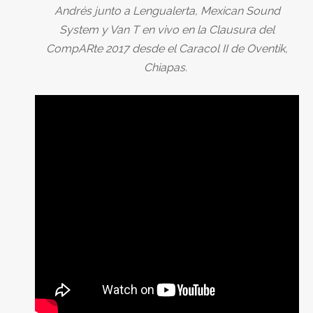
Andrés junto a Lengualerta, Mexican Sound
System y Van T en vivo en la Clausura del
CompARte 2017 desde el Caracol II de Oventik,
Chiapas.