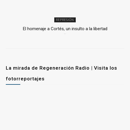
REPRESIÓN
El homenaje a Cortés, un insulto a la libertad
6 mayo, 2026
La mirada de Regeneración Radio | Visita los
fotorreportajes