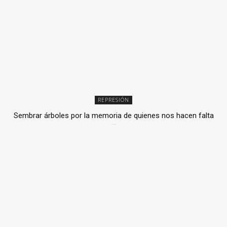
REPRESIÓN
Sembrar árboles por la memoria de quienes nos hacen falta
2 julio, 2026