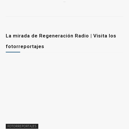
6 mayo, 2026
La mirada de Regeneración Radio | Visita los
fotorreportajes
FOTORREPORTAJES