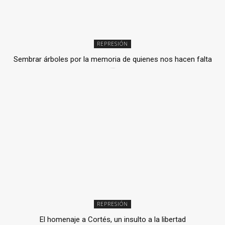
REPRESIÓN
Sembrar árboles por la memoria de quienes nos hacen falta
2 julio, 2026
REPRESIÓN
El homenaje a Cortés, un insulto a la libertad