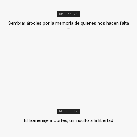
REPRESIÓN
Sembrar árboles por la memoria de quienes nos hacen falta
2 julio, 2026
REPRESIÓN
El homenaje a Cortés, un insulto a la libertad
6 mayo, 2026