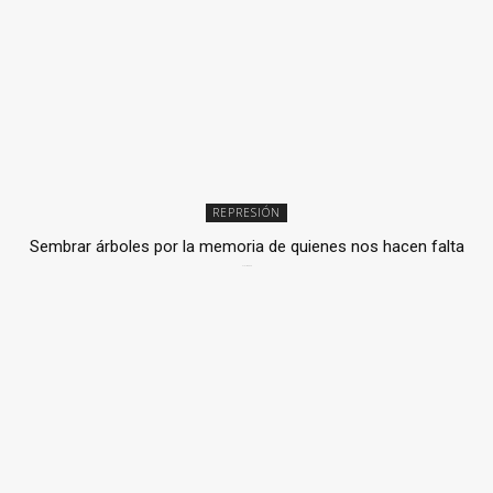
REPRESIÓN
Sembrar árboles por la memoria de quienes nos hacen falta
2 julio, 2026