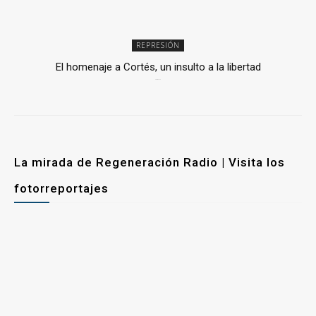
REPRESIÓN
El homenaje a Cortés, un insulto a la libertad
6 mayo, 2026
La mirada de Regeneración Radio | Visita los
fotorreportajes