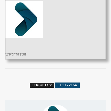
webmaster
ETIQUETAS:
La Sexxxión