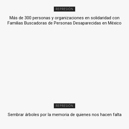
REPRESIÓN
Más de 300 personas y organizaciones en solidaridad con
Familias Buscadoras de Personas Desaparecidas en México
3 julio, 2026
REPRESIÓN
Sembrar árboles por la memoria de quienes nos hacen falta
2 julio, 2026