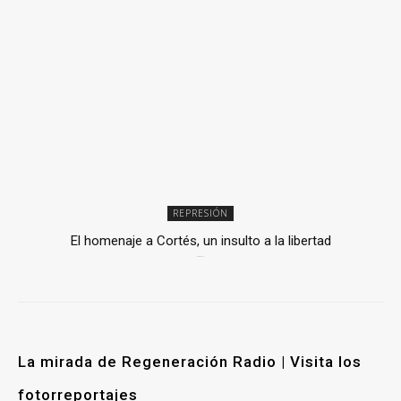
REPRESIÓN
El homenaje a Cortés, un insulto a la libertad
6 mayo, 2026
La mirada de Regeneración Radio | Visita los
fotorreportajes