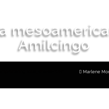
a mesoamerican
Amilcingo
mp-Sharing total_shares="ON"]
Marlene Mo