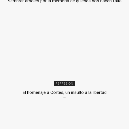
Sembrar árboles por la memoria de quienes nos hacen falta
2 julio, 2026
REPRESIÓN
El homenaje a Cortés, un insulto a la libertad
6 mayo, 2026