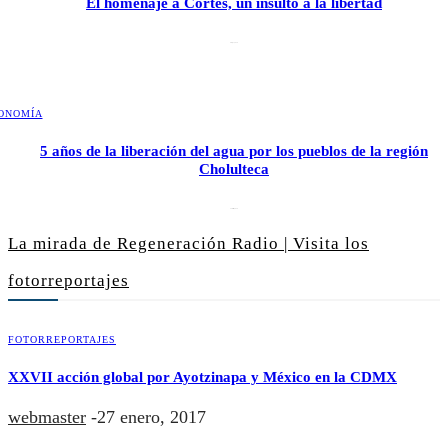
El homenaje a Cortés, un insulto a la libertad
6 mayo, 2026
ONOMÍA
5 años de la liberación del agua por los pueblos de la región
Cholulteca
25 marzo, 2026
La mirada de Regeneración Radio | Visita los
fotorreportajes
FOTORREPORTAJES
XXVII acción global por Ayotzinapa y México en la CDMX
webmaster
-
27 enero, 2017