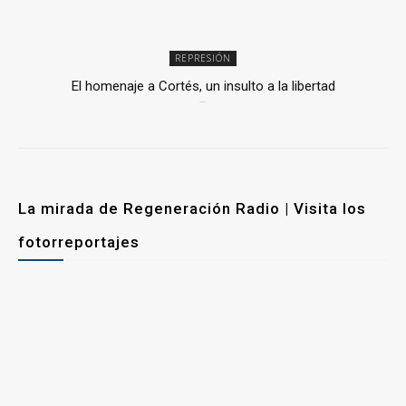
REPRESIÓN
El homenaje a Cortés, un insulto a la libertad
6 mayo, 2026
La mirada de Regeneración Radio | Visita los
fotorreportajes