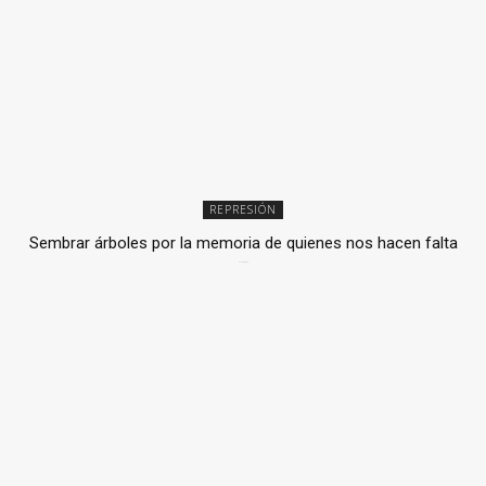
REPRESIÓN
Sembrar árboles por la memoria de quienes nos hacen falta
2 julio, 2026