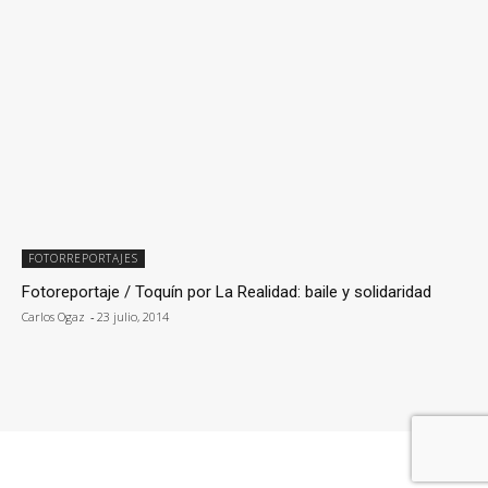
FOTORREPORTAJES
Fotoreportaje / Toquín por La Realidad: baile y solidaridad
Carlos Ogaz
-
23 julio, 2014