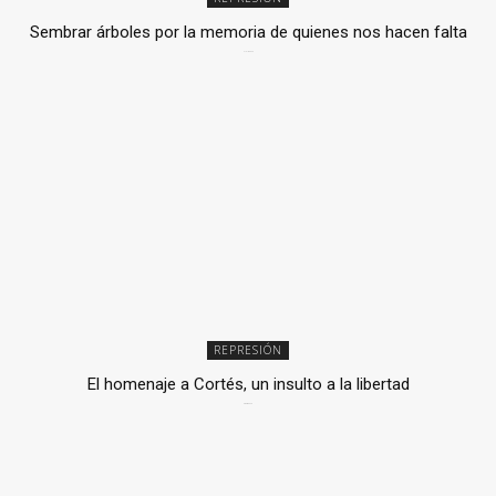
Sembrar árboles por la memoria de quienes nos hacen falta
2 julio, 2026
REPRESIÓN
El homenaje a Cortés, un insulto a la libertad
6 mayo, 2026